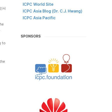
ICPC World Site
확인서
ICPC Asia Blog (Dr. C.J. Hwang)
ICPC Asia Pacific
the
.
SPONSORS
g to
the