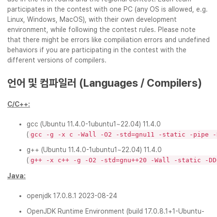
participates in the contest with one PC (any OS is allowed, e.g.
Linux, Windows, MacOS), with their own development
environment, while following the contest rules. Please note
that there might be errors like compiliation errors and undefined
behaviors if you are participating in the contest with the
different versions of compilers.
언어 및 컴파일러 (Languages / Compilers)
C/C++:
gcc (Ubuntu 11.4.0-1ubuntu1~22.04) 11.4.0
(
gcc -g -x c -Wall -O2 -std=gnu11 -static -pipe -
g++ (Ubuntu 11.4.0-1ubuntu1~22.04) 11.4.0
(
g++ -x c++ -g -O2 -std=gnu++20 -Wall -static -DD
Java:
openjdk 17.0.8.1 2023-08-24
OpenJDK Runtime Environment (build 17.0.8.1+1-Ubuntu-