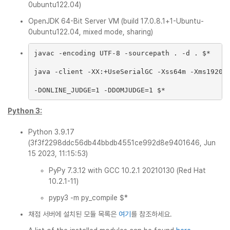
0ubuntu122.04)
OpenJDK 64-Bit Server VM (build 17.0.8.1+1-Ubuntu-
0ubuntu122.04, mixed mode, sharing)
javac -encoding UTF-8 -sourcepath . -d . $*
java -client -XX:+UseSerialGC -Xss64m -Xms1920m
-DONLINE_JUDGE=1 -DDOMJUDGE=1 $*
Python 3:
Python 3.9.17
(3f3f2298ddc56db44bbdb4551ce992d8e9401646, Jun
15 2023, 11:15:53)
PyPy 7.3.12 with GCC 10.2.1 20210130 (Red Hat
10.2.1-11)
pypy3 -m py_compile $*
채점 서버에 설치된 모듈 목록은
여기
를 참조하세요.